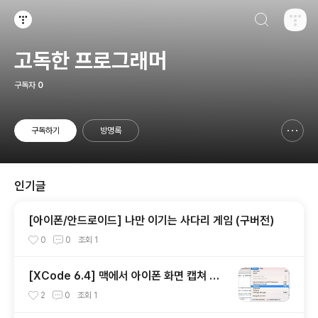
검색하기
티스토리
고독한 프로그래머
구독자
0
구독하기
방명록
신고하기 레이어
열기
인기글
[아이폰/안드로이드] 나만 이기는 사다리 게임 (구버전)
0
0
조회
1
[XCode 6.4] 맥에서 아이폰 화면 캡쳐 방
법 (png)
2
0
조회
1