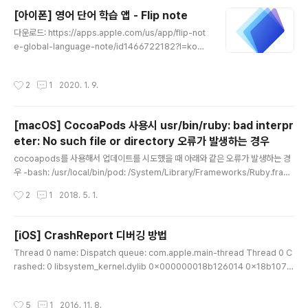
해서 익히는 데 초점을 맞췄습니다.주요 기능매일 새로운
[아이폰] 영어 단어 학습 앱 - Flip note
영어 단어 제공영어 단어 발음 음성 지원단어를 저장할 수
글 내용
있는 북마크 기능단어가 먼저 표시되고 잠시 후 뜻이 나타
다운로드: https://apps.apple.com/us/app/flip-not
나는 깜빡이 학습 기능메인 화면영어 단어, 발음, 예문을 한
e-global-language-note/id1466722182?l=ko&l
화면에서 확인할 수 있습니다. 북마크 화면저장한 단어를
s=1 Play!! Enjoy!! and Memorize!!새로운 언어학습,
모아보고, 학습 기능으로 이어서 학습할 수 있습니다..
더이상 어렵지 않습니다. Flip Note(플립노트)와 함께 도
작성시간
2
1
2020. 1. 9.
전하세요!!1. 아래 순서만 따라하시면 됩니다 1) 나만의 단
어장을 만드세요 2) 다양한 방법으로 단어를 추가하세요 *
원하는 단어를 휴대폰 사진으로 촬영하거나, 휴대폰 앨범
[macOS] CocoaPods 사용시 usr/bin/ruby: bad interpr
에 있는 사진을 활용하세요.사진 촬영을 할 경우, 플립노트
eter: No such file or directory 오류가 발생하는 경우
가 자동으로 단어를 인식하여 등록합니다 * 휴대폰 자판을
글 내용
이용하여 단어를 입력하세요 3) 학습하세요 * 스터디모드
cocoapods를 사용해서 업데이트를 시도했을 때 아래와 같은 오류가 발생하는 경
에서, 플립노트는 각각의 단어를 "단어"+"..
우 -bash: /usr/local/bin/pod: /System/Library/Frameworks/Ruby.fram
ework/Versions/2.0/usr/bin/ruby: bad interpreter: No such file or dire
작성시간
2
1
2018. 5. 1.
ctory 아래 명령을 한번 실행해주면 해결! sudo gem install -n /usr/local/bin
cocoapods
[iOS] CrashReport 디버깅 방법
글 내용
Thread 0 name: Dispatch queue: com.apple.main-thread Thread 0 C
rashed: 0 libsystem_kernel.dylib 0x000000018b126014 0x18b1070
00 + 126996 1 libsystem_pthread.dylib 0x000000018b1ee450 0x1
8b1e9000 + 21584 2 libsystem_c.dylib 0x000000018b09a3e0 0x1
작성시간
5
1
2016. 11. 8.
8b037000 + 406496 3 libc++abi.dylib 0x000000018ab652d4 0x18