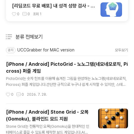
[리딤코드 무료 배포] 내 성격 성향 검사 - Bi
g Five, MBTI 앱 (iOS / Android)
0
0
조회
1
분류 전체보기
주요 글 목록
UCCGrabber for MAC version
모두보기
공지
[iPhone / Android] PictoGrid - 노노그램(네모네모로직, Pi
cross) 퍼즐 게임
글 내용
PictoGrid는 숫자 힌트를 이용해 숨겨진 그림을 완성하는 노노그램(네모네모로직,
Picross) 퍼즐 게임입니다.간단한 규칙으로 누구나 쉽게 시작할 수 있지만, 스테이
지가 진행될수록 논리력과 추리력이 필요한 두뇌 퍼즐의 재미를 느낄 수 있습니다.퍼
작성시간
0
0
2026. 7. 28.
즐을 모두 완성하면 흑백으로 풀던 퍼즐이 아름다운 컬러 일러스트로 완성되어 또 다
른 즐거움을 제공합니다.초보자부터 퍼즐 마니아까지 모두 즐길 수 있도록 다양한 난
이도의 스테이지를 준비했습니다.🎨 노노그램(픽크로스)이란?노노그램(Nonogra
[iPhone / Android] Stone Grid - 오목
m)은 행과 열에 표시된 숫자를 단서로 칸을 채워 숨겨진 그림을 완성하는 퍼즐입니
(Gomoku), 블라인드 모드 지원
다.PictoGrid에서는 숫자를 이용해 퍼즐을 해결하고, 클리어하면 완성된 그림을 컬
글 내용
러 일러스트로 감상할 수 있습니다.동물, 음식, 사물..
Stone Grid는 전통적인 오목(Gomoku)을 현대적인 인
터페이스로 즐길 수 있도록 제작한 보드 게임입니다.AI와