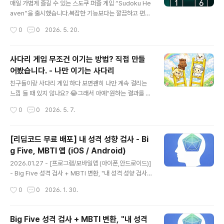
roid / macOS 지원🧩 지원하는 단축 서비스is.gdTiny
매일 가볍게 즐길 수 있는 스도쿠 퍼즐 게임 “Sudoku He
URLFirebase Dynamic Linksulvis.netCleanURI기
aven”을 출시했습니다.복잡한 기능보다는 깔끔하고 편안
타 지속적으로 추가 예정 💡 이런 분들에게 추천합니다SN
하게 스도쿠를 즐길 수 있도록 제작한 앱입니다.초보자부
작성시간
0
0
2026. 5. 20.
S에 긴 링크를 올리기 불편한 분QR ..
터 숙련자까지 누구나 부담 없이 플레이할 수 있도록 구성
했습니다.🎮 주요 기능다양한 난이도의 스도쿠 퍼즐매일
새로운 Daily Puzzle 제공깔끔하고 집중하기 좋은 UI숫
사다리 게임 무조건 이기는 방법? 직접 만들
자 메모 기능 지원힌트 기능 지원언제 어디서든 오프라인
어봤습니다. - 나만 이기는 사다리
플레이 가능아이폰 / 안드로이드 지원🧩 이런 분들에게 추
글 내용
천합니다스도쿠를 처음 시작하는 분조용히 집중할 수 있는
친구들이랑 사다리 게임 하다 보면괜히 나만 계속 걸리는
퍼즐 게임을 찾는 분매일 두뇌 운동을 하고 싶은 분 📱 다
느낌 들 때 있지 않나요? 😂그래서 아예“원하는 결과를 몰
운로드Android https://play.google.com/store/ap
래 정할 수 있는 사다리 게임” 앱을 만들어봤습니다.설정하
작성시간
0
0
2026. 5. 7.
ps/details?id=kam.app.sudokuheaveni..
지 않으면 일반 랜덤 사다리처럼 동작하지만,원하면 특정
결과가 나오도록 설정할 수도 있습니다.예를 들면:나는 절
대 안 걸리게특정 친구만 당첨되게벌칙 당첨자를 미리 정
[리딤코드 무료 배포] 내 성격 성향 검사 - Bi
하기술게임이나 내기 게임용으로 사용하기같은 방식으로
g Five, MBTI 앱 (iOS / Android)
사용할 수 있습니다.재밌는 건설정한 내용이 화면에 표시
글 내용
되지 않아서다른 사람들은 일반 사다리 게임처럼 보인다는
2026.01.27 - [프로그램/모바일앱 (아이폰,안드로이드)]
점입니다 😂어떻게 설정하나요?START 화면에서먼저 플
- Big Five 성격 검사 + MBTI 변환, "내 성격 성향 검사"
레이어를 선택한 뒤 원하는 결과를 지정하면 됩니다.설정
앱 소개 Big Five 성격 검사 + MBTI 변환, "내 성격 성향
작성시간
0
0
2026. 1. 30.
을 하지 않으면 완전히 랜덤으로 진행됩니다.이런 상황에
검사" 앱 소개내 성격은 어떤 유형일까?Big Five 성격 검
서 사용하기 좋습니다벌칙 사다리 게임친구들 장난칠 때..
사 + MBTI 변환 앱, TraitTest 소개MBTI는 많이들 해보
셨을 텐데,조금 더 과학적인 성격 분석을 해보고 싶다는 생
Big Five 성격 검사 + MBTI 변환, "내 성격
각이 들었습니다.그래서 직접 만든 앱이 바로 Tshkam.tis