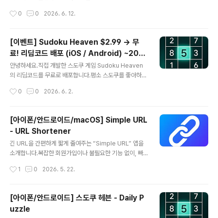
대전하거나 친구와 함께 플레이할 수 있으며, 일반 오목뿐
작성시간
0
0
2026. 6. 12.
만 아니라 Stone Grid만의 특별한 기능인 블라인드 모드
(Blind Mode) 도 지원합니다.복잡한 시스템보다 오목 본
연의 재미에 집중하여 개발했습니다.🎮 오목(Gomoku)
[이벤트] Sudoku Heaven $2.99 → 무
이란?오목은 흑과 백이 번갈아 돌을 놓아 가로, 세로, 대각
료! 리딤코드 배포 (iOS / Android) ~202
선 방향으로 먼저 5개의 돌을 연결하면 승리하는 전략 보
글 내용
6년 6월 30일까지
드 게임입니다.규칙은 간단하지만 상대의 수를 예측하고
안녕하세요.직접 개발한 스도쿠 게임 Sudoku Heaven
대응해야 하므로 깊은 전략성과 수읽기의 재미를 제공합니
의 리딤코드를 무료로 배포합니다.평소 스도쿠를 좋아하시
다.🕶 블라인드 모드 (Blind Mode)Stone Grid만의 특
거나 두뇌 퍼즐 게임을 즐기신다면 이번 기회에 무료로 받
작성시간
0
0
2026. 6. 2.
별한 게임 모드입니다.블라인드 모드를 활성화하면 마지막
아가세요!🎁 이벤트 내용정상 가격: $2.99이벤트 가격: 무
에 둔 돌만..
료기간: ~ 2026.06.30iOS 500명, 안드로이드 500명
📱 다운로드iOS리딤코드:https://apps.apple.com/re
[아이폰/안드로이드/macOS] Simple URL
deem?ctx=offercodes&id=6770051890&code
- URL Shortener
=SUDOKUJUNE2026앱 다운로드:https://apps.app
글 내용
le.com/app/sudoku-heaven-daily-puzzle/id677
긴 URL을 간편하게 짧게 줄여주는 “Simple URL” 앱을
0051890Android앱 다운로드:https://play.google.
소개합니다.복잡한 회원가입이나 불필요한 기능 없이, 빠
com/store/apps/details?id=kam.ap..
르게 URL을 단축하고 QR 코드까지 생성할 수 있도록 만
작성시간
1
0
2026. 5. 22.
든 앱입니다.아이폰, 안드로이드, macOS를 모두 지원하
며, 가볍고 심플하게 사용할 수 있도록 제작했습니다.🔗 주
요 기능긴 URL을 짧은 링크로 변환QR 코드 자동 생성다
[아이폰/안드로이드] 스도쿠 헤븐 - Daily P
양한 URL 단축 서비스 지원최근 단축 기록 히스토리 관리
uzzle
클릭 한 번으로 URL 복사빠르고 가벼운 UIiPhone / And
글 내용