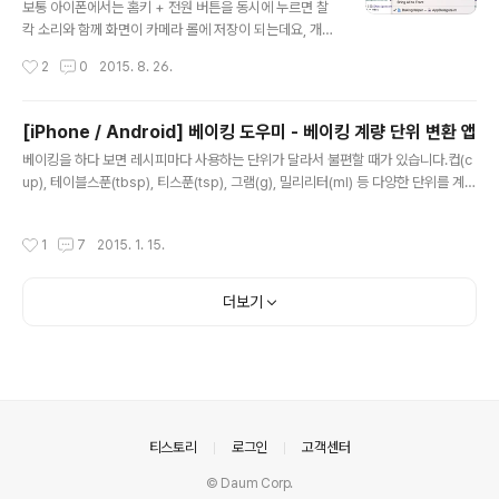
4] 맥에서 아이폰 화면 캡쳐 방법 (png) 개발자 트위터 : h
보통 아이폰에서는 홈키 + 전원 버튼을 동시에 누르면 찰
ttp://twitter.com/shkam777 ※ 퍼가실땐 출처를 밝혀
칵 소리와 함께 화면이 카메라 롤에 저장이 되는데요, 개발
주세요. (http://shkam.tistory.com/)
을 하다 보면 스크린샷을 떠서 다른곳에 올려야 될 때가 있
작성시간
2
0
2015. 8. 26.
는데, 이 때 MAC에서 편하게 캡쳐하는 방법이 있습니다.
1. 아이폰을 맥에 연결합니다. 2. XCode 메뉴에서 Wind
ow -> Devices를 누릅니다. (단축키 Shift + Comma
[iPhone / Android] 베이킹 도우미 - 베이킹 계량 단위 변환 앱
nd + 2) 3. 좌측 DEVICES 메뉴에서 현재 연결된 아이폰/
글 내용
베이킹을 하다 보면 레시피마다 사용하는 단위가 달라서 불편할 때가 있습니다.컵(c
아이패드를 선택합니다. 4. 오른쪽 화면에 "Take Scree
up), 테이블스푼(tbsp), 티스푼(tsp), 그램(g), 밀리리터(ml) 등 다양한 단위를 계산
nshot" 을 누릅니다. 5. "Take Screenshot" 버튼을 누
해야 하는 경우가 많은데요.베이킹 도우미는 이러한 단위 변환을 쉽고 빠르게 할 수
르면 Desktop(바탕화면) 디렉토리에 스크린샷 파일이 저
있도록 만든 앱입니다.주요 기능✅ 베이킹 재료별 계량 단위 변환✅ 컵, 테이블스푼,
장 됩니다. 참 쉽죠? * [MAC OS X] 아이폰 화면 동영상
작성시간
1
7
2015. 1. 15.
티스푼, 그램, 밀리리터 변환✅ 다양한 베이킹 재료 지원✅ 자주 사용하는 레시피 저
으로 녹화하기 개발자 ..
장 기능✅ 간단하고 직관적인 인터페이스지원 재료물우유다목적 밀가루강력분중력
분박력분설탕황설탕흑설탕버터베이킹파우더코코아파우더슈가파우더소금물엿탈지
더보기
분유전지분유아몬드가루밀크초콜릿계란지원 단위Kilogram (kg)Gram (g)Poun
d (lb)Ounce (oz)Liter (L)Millili..
의안내
티스토리
로그인
고객센터
© Daum Corp.