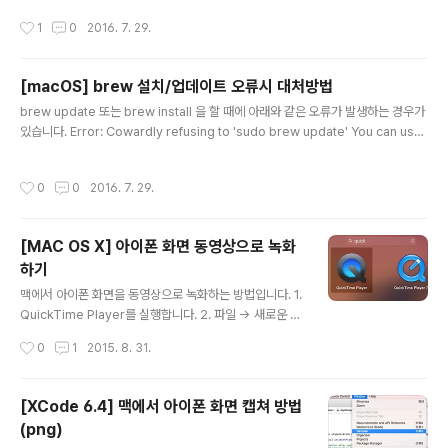
master/install)"
작성시간
1
0
2016. 7. 29.
[macOS] brew 설치/업데이트 오류시 대처방법
글 내용
brew update 또는 brew install 을 할 때에 아래와 같은 오류가 발생하는 경우가
있습니다. Error: Cowardly refusing to 'sudo brew update' You can use
brew with sudo, but only if the brew executable is owned by root. Ho
wever, this is both not recommended and completely unsupported s
작성시간
0
0
2016. 7. 29.
o do so at your own risk. 아래 명령어를 입력한 후 다시 실행하면 됩니다. sud
o chown root /usr/local/bin/brew * 출처: http://stackoverflow.com/que
stions/19039404/error-c..
[MAC OS X] 아이폰 화면 동영상으로 녹화
하기
글 내용
맥에서 아이폰 화면을 동영상으로 녹화하는 방법입니다. 1.
QuickTime Player를 실행합니다. 2. 파일 -> 새로운 동
영상 녹화 메뉴를 선택합니다. 3. 기본값으로 내장 카메라
작성시간
0
1
2015. 8. 31.
가 선택이 되어 있는데요.. 당황하지 마시고 "카메라" 메뉴
에서 연결된 아이폰 이름을 선택합니다. 4. 선택을 완료하
면 아이폰 화면으로 바뀝니다. 여기서 화면 아래쪽에 있는
[XCode 6.4] 맥에서 아이폰 화면 캡쳐 방법
빨간색 버튼을 누르면 녹화가 시작됩니다. 간단하게 녹화
(png)
해 본 동영상입니다. * 아이폰 화면 캡쳐 방법: [XCode 6.
글 내용