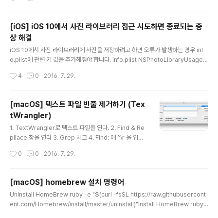
ab64000 + 4820 4 libc++abi.dylib 0x000000018ab82cc0 0x18ab6
4000 + 126144 5 libobjc.A.dylib 0x000..
[iOS] iOS 10에서 사진 라이브러리 접근 시도하면 종료되는 증
상 해결
글 내용
iOS 10에서 사진 라이브러리에 사진을 저장하려고 하면 오류가 발생하는 경우 inf
o.plist에 관련 키 값을 추가해줘야 합니다. info.plist NSPhotoLibraryUsageD
escription $(PRODUCT_NAME) uses photos * 출처: http://stackoverfl
작성시간
4
0
2016. 7. 29.
ow.com/a/38241350
[macOS] 텍스트 파일 빈줄 제거하기 (Tex
tWrangler)
글 내용
1. TextWrangler로 텍스트 파일을 연다. 2. Find & Re
pllace 창을 연다 3. Grep 체크 4. Find: 에 ^\r 을 입력
한다. 5. Replace All 출처: http://dreamsteep.com/
작성시간
0
0
2016. 7. 29.
tutorials/general-tips-and-tutorials/249-removi
ng-blank-lines-with-textwrangeler.html
[macOS] homebrew 설치 명령어
글 내용
Uninstall HomeBrew ruby -e "$(curl -fsSL https://raw.githubusercont
ent.com/Homebrew/install/master/uninstall)"Install HomeBrew ruby -
e "$(curl -fsSL https://raw.githubusercontent.com/Homebrew/install/