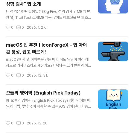
성향 검사" 앱 소개
tory.com아이폰 (iOS)YW8NATY4PK4YFRT4KEhtt
글 내용
ps://apps.apple.com/redeem?ctx=offercodes&
내 성격은 어떤 유형일까?Big Five 성격 검사 + MBTI 변
id=6758102524&code=YW8NATY4PK4YFRT4K
환 앱, TraitTest 소개MBTI는 많이들 해보셨을 텐데,조
EFWJ4EJ663P3M6WTTX7http..
금 더 과학적인 성격 분석을 해보고 싶다는 생각이 들었습
작성시간
0
0
2026. 1. 27.
니다.그래서 직접 만든 앱이 바로 TraitTest입니다.Trait
Test는 어떤 앱인가요?TraitTest는 Big Five 성격 이론
(IPIP 기반)을 바탕으로 한 성격 검사 앱입니다.단순히 몇
macOS 앱 추천 | IconForgeX – 앱 아이
가지 질문으로 유형을 나누는 방식이 아니라,아래 5가지
콘 생성, 쉽고 빠르게!
성격 요인을 각각 점수로 분석해 줍니다.개방성 (Openne
글 내용
ss)성실성 (Conscientiousness)외향성 (Extraversio
macOS에서 앱 아이콘을 만들 때 아직도 일일이 여러 해
n)친화성 (Agreeableness)신경성 (Neuroticism)그
상도로 리사이즈하고 계신가요?반복되는 크기 변환과 아
리고 이 결과를 기반으로MBTI 유형으로도 변환해 함께 보
이콘 규격 고민 때문에 아이콘 제작에 시간을 뺏기고 있다
작성시간
0
0
2025. 12. 31.
여줍니다.이..
면, 오늘 소개할 IconForgeX가 해결책이 될 수 있어요!🛠️
IconForgeX란? IconForgeX는 개발자, 디자이 너, 앱
제작자들을 위한 **앱 아이콘 생성 도구(macOS 앱)**입
오늘의 영어픽 (English Pick Today)
니다.단일 이미지만 준비하면, iOS·iPadOS·watchOS·
글 내용
📘 오늘의 영어픽 (English Pick Today) 영어 단어를 매
macOS 등 각 플랫폼에서 요구하는 모든 아이콘 해상도를
일 하나씩, 부담 없이 학습할 수 있는 iOS 영어 단어 학습
자동으로 생성해줘요. 📌 핵심 기능 🎯 다양한 플랫폼 아이
앱입니다. 앱 소개**오늘의 영어픽(English Pick Toda
콘 생성 iPhone, iPad, Apple Watch, macOS에 맞는
y)**은 하루에 하나의 영어 단어를 중심으로뜻, 발음, 예문
모든 아이콘 생성 📁 자동 AppIcon.appiconset 생성
작성시간
0
0
2025. 12. 20.
을 간단하게 학습할 수 있도록 설계된 영어 단어 학습 앱입
macOS용 Xco..
니다. 복잡한 기능 없이, 짧은 시간 안에 영어 단어를 반복